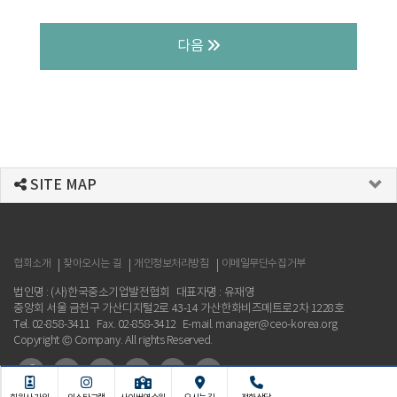
다음
SITE MAP
협회소개
찾아오시는 길
개인정보처리방침
이메일무단수집거부
법인명 : (사)한국중소기업발전협회
대표자명 : 유재영
중앙회 서울 금천구 가산디지털2로 43-14 가산한화비즈메트로2차 1228호
Tel. 02-858-3411
Fax. 02-858-3412
E-mail. manager@ceo-korea.org
Copyright © Company. All rights Reserved.