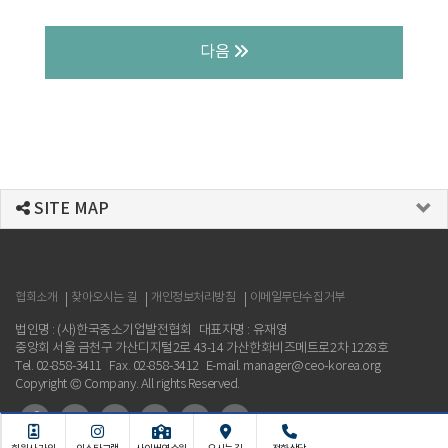
다음
SITE MAP
협회소개
찾아오시는 길
개인정보처리방침
이메일무단수집거부
법인명 : (사)한국중소기업발전협회
대표자명 : 유재영
중앙회 서울 금천구 가산디지털2로 43-14 가산한화비즈메트로2차 1228호
Tel. 02-858-3411
Fax. 02-858-3412
E-mail. manager@ceo-korea.org
Copyright © Company. All rights Reserved.