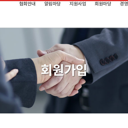
협회안내
알림마당
지원사업
회원마당
경영
협회소개
공지사항
지식재산권 지원사업
회원사 가입안내 & 혜택
경영
인사말
주요행사
벤처투자 지원사업
경영
COREBiz 인증제도
영상 갤러리
COREBiz IR데이 지원사업
경
회원가입
연혁
홍보 마케팅
토탈 경영지원 사업
임직원 프로필
협회 아카데미 사업
조직도
스타기업 지원사업
Mission & Vision