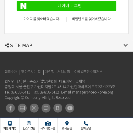
네이버 로그인
아이디를 잊어버렸습니다.
비밀번호를 잊어버렸습니다.
SITE MAP
협회소개
찾아오시는 길
개인정보처리방침
이메일무단수집거부
법인명 : (사)한국중소기업발전협회
대표자명 : 유재영
중앙회 서울 금천구 가산디지털2로 43-14 가산한화비즈메트로2차 1228호
Tel. 02-858-3411
Fax. 02-858-3412
E-mail. manager@ceo-korea.org
Copyright © Company. All rights Reserved.
회원사 가입
인스타그램
사이버연수원
오시는 길
전화상담