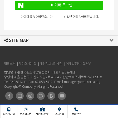
네이버 로그인
아이디를 잊어버렸습니다.
비밀번호를 잊어버렸습니다.
SITE MAP
협회소개
찾아오시는 길
개인정보처리방침
이메일무단수집거부
법인명 : (사)한국중소기업발전협회
대표자명 : 유재영
중앙회 서울 금천구 가산디지털2로 43-14 가산한화비즈메트로2차 1228호
Tel. 02-858-3411
Fax. 02-858-3412
E-mail. manager@ceo-korea.org
Copyright © Company. All rights Reserved.
회원사 가입
인스타그램
사이버연수원
오시는 길
전화상담